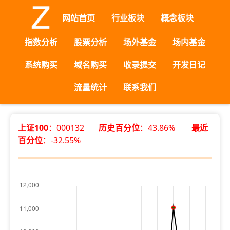
网站首页
行业板块
概念板块
指数分析
股票分析
场外基金
场内基金
系统购买
域名购买
收录提交
开发日记
流量统计
联系我们
上证100
：000132
历史百分位
：43.86%
最近
百分位
：-32.55%