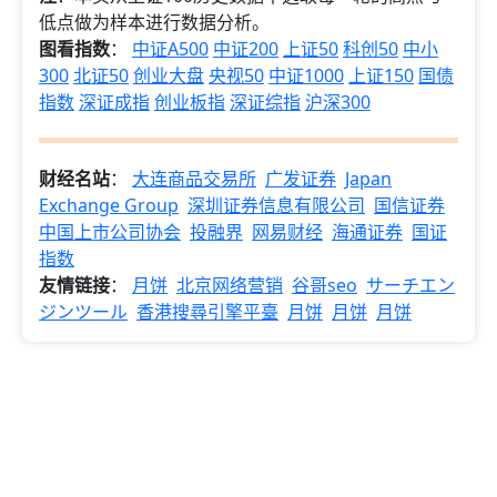
低点做为样本进行数据分析。
图看指数
：
中证A500
中证200
上证50
科创50
中小
300
北证50
创业大盘
央视50
中证1000
上证150
国债
指数
深证成指
创业板指
深证综指
沪深300
财经名站
：
大连商品交易所
广发证券
Japan
Exchange Group
深圳证券信息有限公司
国信证券
中国上市公司协会
投融界
网易财经
海通证券
国证
指数
友情链接
：
月饼
北京网络营销
谷哥seo
サーチエン
ジンツール
香港搜尋引擎平臺
月饼
月饼
月饼